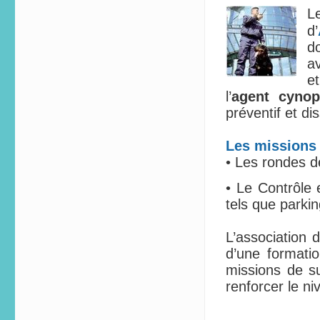
L
d’
d
av
e
l’
agent cynop
préventif et dis
Les missions 
• Les rondes d
• Le Contrôle 
tels que parki
L’association 
d’une formatio
missions de su
renforcer le ni