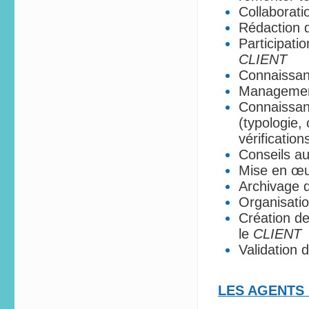
Collaborati
Rédaction d
Participati
CLIENT
Connaissanc
Management
Connaissanc
(typologie,
vérification
Conseils a
Mise en œu
Archivage 
Organisati
Création d
le
CLIENT
Validation
LES AGENTS 