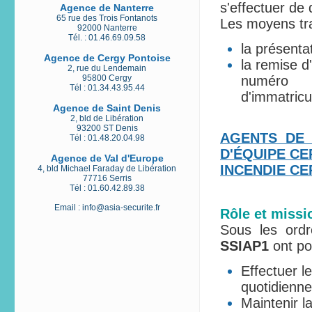
s'effectuer de 
Agence de Nanterre
65 rue des Trois Fontanots
Les moyens trad
92000 Nanterre
Tél. : 01.46.69.09.58
la présenta
Agence de Cergy Pontoise
la remise d
2, rue du Lendemain
95800 Cergy
numéro
Tél : 01.34.43.95.44
d'immatricu
Agence de Saint Denis
2, bld de Libération
93200 ST Denis
AGENTS DE 
Tél : 01.48.20.04.98
D'ÉQUIPE CE
Agence de Val d'Europe
INCENDIE CER
4, bld Michael Faraday de Libération
77716 Serris
Tél : 01.60.42.89.38
Email :
info@asia-securite.fr
Rôle et missi
Sous les ord
SSIAP1
ont po
Effectuer l
quotidienn
Maintenir l